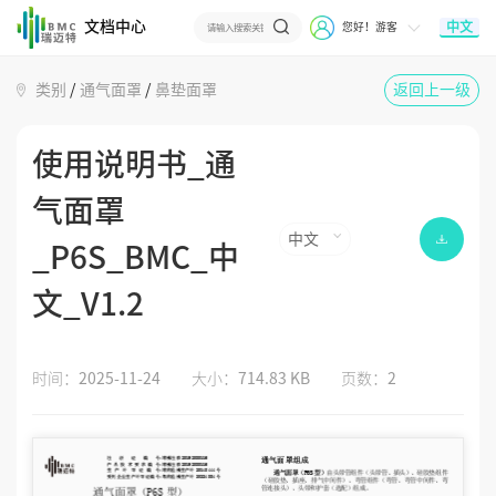
文档中心
中文
您好！游客
类别
/
通气面罩
/
鼻垫面罩
返回上一级
使用说明书_通
气面罩
中文
_P6S_BMC_中
文_V1.2
时间：
2025-11-24
大小：
714.83 KB
页数：
2