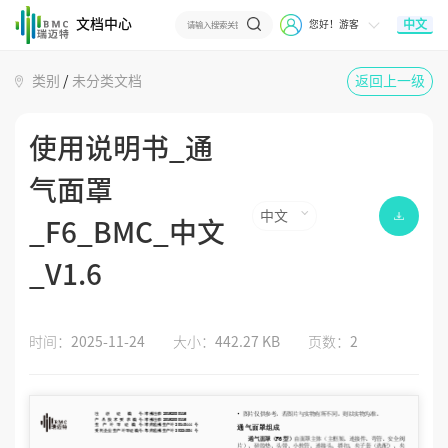
文档中心
中文
您好！游客
类别
/
未分类文档
返回上一级
使用说明书_通
气面罩
中文
_F6_BMC_中文
_V1.6
时间：
2025-11-24
大小：
442.27 KB
页数：
2