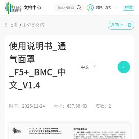
文档中心
中文
您好！游客
类别
/
未分类文档
返回上一级
使用说明书_通
气面罩
中文
_F5+_BMC_中
文_V1.4
时间：
2025-11-24
大小：
437.88 KB
页数：
2