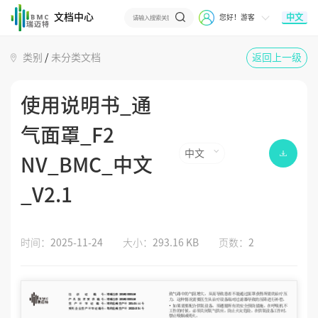
文档中心
中文
您好！游客
类别
/
未分类文档
返回上一级
使用说明书_通
气面罩_F2
中文
NV_BMC_中文
_V2.1
时间：
2025-11-24
大小：
293.16 KB
页数：
2